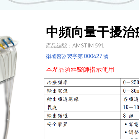
中頻向量干擾治
產品編號
：AMSTIM 591
衛署醫器
製
字第 0
00627
號
本產品須經醫師指示使用