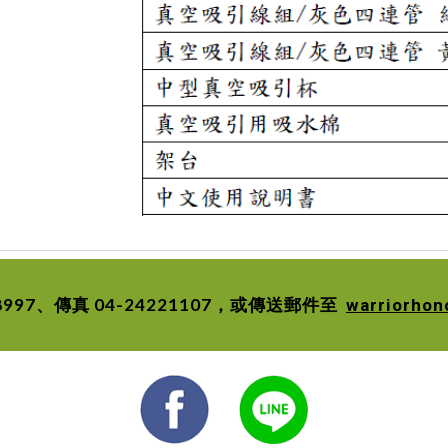
28997、傳真 04-24221107，或傳送郵件至
warriorho