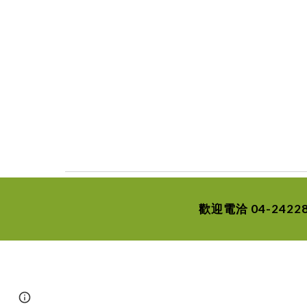
歡迎電洽 04-242
Page
Google Sites
Report abuse