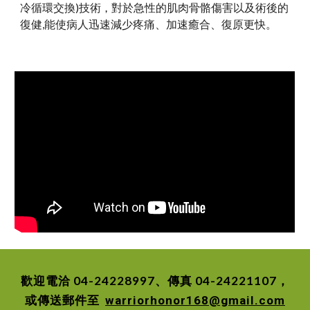
冷循環交換)技術
對於急性的肌肉骨骼傷害以及術後的
，
復健,能使病人迅速減少疼痛、加速癒合、復原更快。
歡迎電洽 04-24228997、傳真 04-24221107，
或傳送郵件至
warriorhonor168@gmail.com